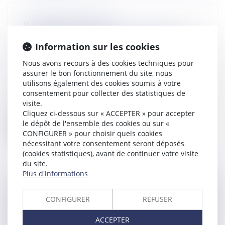
INTERDICTION DES
DISCRIMINATIONS : UN SYNDICAT DE
Information sur les cookies
COPROPRIÉTAIRES N’EST PAS UN
CONSOMMATEUR
Nous avons recours à des cookies techniques pour
assurer le bon fonctionnement du site, nous
Droit immobilier
/
Copropriété
utilisons également des cookies soumis à votre
Le syndicat de copropriétaires d’un
consentement pour collecter des statistiques de
immeuble ayant chargé une société de
visite.
réal...
Cliquez ci-dessous sur « ACCEPTER » pour accepter
le dépôt de l'ensemble des cookies ou sur «
Lire la suite
CONFIGURER » pour choisir quels cookies
nécessitant votre consentement seront déposés
(cookies statistiques), avant de continuer votre visite
du site.
Plus d'informations
L'ABSENCE DE GARDE CORPS DANS
CONFIGURER
REFUSER
UN IMMEUBLE ANCIEN N'ENGAGE
PAS LA RESPONSABILITÉ DU
ACCEPTER