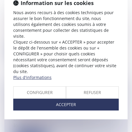
Information sur les cookies
Nous avons recours à des cookies techniques pour
BAIL 3 6 9 : DURÉE, LOYER, SORTIE,
assurer le bon fonctionnement du site, nous
CE QUE VOUS SIGNEZ
utilisons également des cookies soumis à votre
Droit commercial
/
Baux commerciaux
consentement pour collecter des statistiques de
Un bail commercial se signe souvent vite. Un
visite.
local plaît, le loyer semble ten...
Cliquez ci-dessous sur « ACCEPTER » pour accepter
le dépôt de l'ensemble des cookies ou sur «
Lire la suite
CONFIGURER » pour choisir quels cookies
nécessitant votre consentement seront déposés
(cookies statistiques), avant de continuer votre visite
du site.
Plus d'informations
PASSOIRES THERMIQUES : VERS UN
CONFIGURER
REFUSER
ASSOUPLISSEMENT DES RÈGLES DE
ACCEPTER
LOCATION EN FRANCE ?
Droit immobilier
Depuis plusieurs années, la lutte contre les
logements énergivores s’est impo...