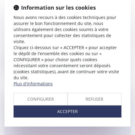
Information sur les cookies
NOUVELLE BAISSE DES CRÉATIONS
Nous avons recours à des cookies techniques pour
assurer le bon fonctionnement du site, nous
D’ENTREPRISES EN MARS 2025 -
utilisons également des cookies soumis à votre
INFORMATIONS RAPIDES
consentement pour collecter des statistiques de
Droit des sociétés
/
Transmission d’entreprise
visite.
En mars 2025, le nombre total de créations
Cliquez ci-dessous sur « ACCEPTER » pour accepter
d’entreprises, tous types d’entrep...
le dépôt de l'ensemble des cookies ou sur «
CONFIGURER » pour choisir quels cookies
Lire la suite
nécessitant votre consentement seront déposés
(cookies statistiques), avant de continuer votre visite
du site.
Plus d'informations
CONFIGURER
REFUSER
DEVOIR DE CONSEIL DU NOTAIRE ET
ASSURANCE-VIE : LE POINT SUR
ACCEPTER
L'OBLIGATION D'INFORMATION EN
CAS DE PARTAGE SUCCESSORAL
Droit de la famille, des personnes et de leur