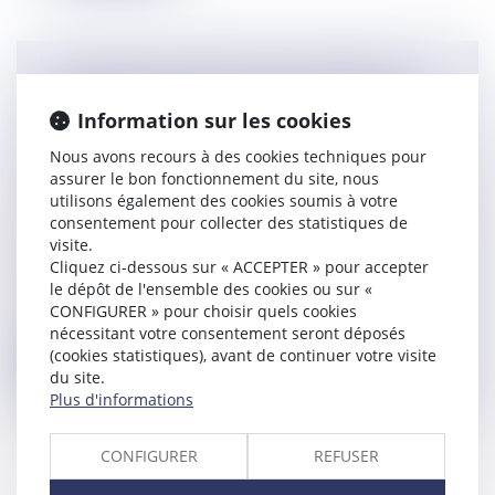
APPORT EN CAPITAL D’UN ÉPOUX
SÉPARÉ DE BIENS POUR FINANCER
Information sur les cookies
LA PART DU CONJOINT LORS DE
Nous avons recours à des cookies techniques pour
L’ACQUISITION D’UN BIEN INDIVIS :
assurer le bon fonctionnement du site, nous
REMBOURSEMENT ASSURÉ !
utilisons également des cookies soumis à votre
consentement pour collecter des statistiques de
Droit de la famille, des personnes et de leur
visite.
patrimoine
/
Couples et régime
Cliquez ci-dessous sur « ACCEPTER » pour accepter
matrimoniaux
le dépôt de l'ensemble des cookies ou sur «
Il résulte de l'article 214 du Code civil que,
CONFIGURER » pour choisir quels cookies
sauf convention contraire des...
nécessitant votre consentement seront déposés
(cookies statistiques), avant de continuer votre visite
Lire la suite
du site.
Plus d'informations
CONFIGURER
REFUSER