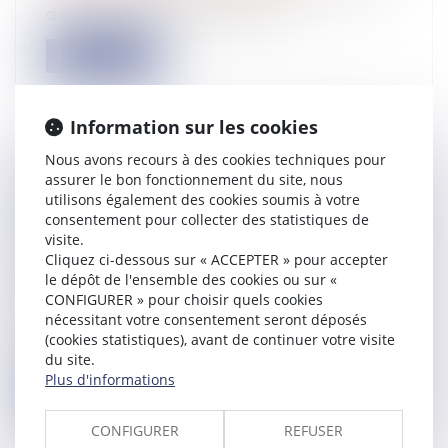
de travail mériterait d’être ap...
Lire la suite
Information sur les cookies
Nous avons recours à des cookies techniques pour
assurer le bon fonctionnement du site, nous
RECHERCHE DE PATERNITÉ
utilisons également des cookies soumis à votre
INTERNATIONALE : CASSATION DE
consentement pour collecter des statistiques de
L’ARRÊT APPLIQUANT LA LOI DE
visite.
Cliquez ci-dessous sur « ACCEPTER » pour accepter
FLORIDE
le dépôt de l'ensemble des cookies ou sur «
Droit de la famille, des personnes et de leur
CONFIGURER » pour choisir quels cookies
patrimoine
/
Filiation
nécessitant votre consentement seront déposés
Une femme de nationalité américaine et
(cookies statistiques), avant de continuer votre visite
biélorusse a donné naissance à un enfa...
du site.
Plus d'informations
Lire la suite
CONFIGURER
REFUSER