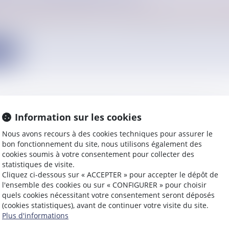
famille, des personnes et de leur patrimoine
/
Violences f
e 2024 à février 2025, le Groupe d'observation de la pr
ite
Information sur les cookies
E BAISSE DES CRÉATIONS D’ENTREPRISES
INFORMATIONS RAPIDES
Nous avons recours à des cookies techniques pour assurer le
bon fonctionnement du site, nous utilisons également des
ciétés
/
Transmission d’entreprise
cookies soumis à votre consentement pour collecter des
, le nombre total de créations d’entreprises, tous types 
statistiques de visite.
Cliquez ci-dessous sur « ACCEPTER » pour accepter le dépôt de
ite
l'ensemble des cookies ou sur « CONFIGURER » pour choisir
quels cookies nécessitant votre consentement seront déposés
(cookies statistiques), avant de continuer votre visite du site.
Plus d'informations