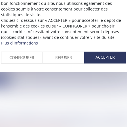
bon fonctionnement du site, nous utilisons également des
cookies soumis à votre consentement pour collecter des
ite
statistiques de visite.
Cliquez ci-dessous sur « ACCEPTER » pour accepter le dépôt de
l'ensemble des cookies ou sur « CONFIGURER » pour choisir
quels cookies nécessitant votre consentement seront déposés
(cookies statistiques), avant de continuer votre visite du site.
Plus d'informations
ES COPROPRIÉTAIRES OPPOSANTS OU DÉFA
 SOLLICITER L’ANNULATION D’UNE AG
ACCEPTER
CONFIGURER
REFUSER
ilier
/
Copropriété
qui ont pour objet de contester les décisions des assembl
ite
ORT D’EXPERTISE JUDICIAIRE EST OPPOSA
CTEUR QUI N’EN DEMANDE PAS LA NULLI