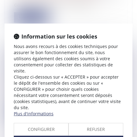
cassation considère, en matière d...
Lire la suite
Information sur les cookies
Nous avons recours à des cookies techniques pour
assurer le bon fonctionnement du site, nous
LA VIOLATION DU DROIT DE
utilisons également des cookies soumis à votre
consentement pour collecter des statistiques de
PRÉFÉRENCE DU LOCATAIRE
visite.
COMMERCIAL SANCTIONNÉE, MÊME
Cliquez ci-dessous sur « ACCEPTER » pour accepter
SI LE LOCAL EST DÉTRUIT
le dépôt de l'ensemble des cookies ou sur «
Droit commercial
/
Baux commerciaux
CONFIGURER » pour choisir quels cookies
Le locataire commercial, dont le droit de
nécessitant votre consentement seront déposés
préférence n’a pas été respecté lor...
(cookies statistiques), avant de continuer votre visite
du site.
Plus d'informations
Lire la suite
CONFIGURER
REFUSER