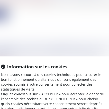
voir d’achat » comporte diverses mesures fiscales et sociale
ite
GEMENT DE QUATRE FENÊTRES N'EST PAS 
RÉPARATION À LA CHARGE DU BAILLEUR
CIAL
ilier
Information sur les cookies
rcial
/
Baux commerciaux
Nous avons recours à des cookies techniques pour assurer le
bon fonctionnement du site, nous utilisons également des
ilier
cookies soumis à votre consentement pour collecter des
x commerciaux laissent à la charge du bailleur les seules
statistiques de visite.
Cliquez ci-dessous sur « ACCEPTER » pour accepter le dépôt de
ite
l'ensemble des cookies ou sur « CONFIGURER » pour choisir
quels cookies nécessitant votre consentement seront déposés
(cookies statistiques), avant de continuer votre visite du site.