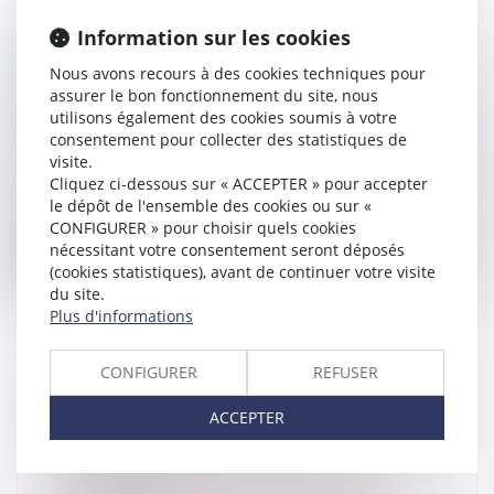
LE GARANT D’ACHÈVEMENT D’UN
Information sur les cookies
OUVRAGE DOIT PROUVER QUE LE
SOLDE DU PRIX DE VENTE EST LA
Nous avons recours à des cookies techniques pour
assurer le bon fonctionnement du site, nous
CONTREPARTIE DES TRAVAUX
utilisons également des cookies soumis à votre
D’ACHÈVEMENT
consentement pour collecter des statistiques de
Droit immobilier
/
Droit de la construction
visite.
Une société a fait construire un immeuble à
Cliquez ci-dessous sur « ACCEPTER » pour accepter
usage d’habitation dont elle a ve...
le dépôt de l'ensemble des cookies ou sur «
CONFIGURER » pour choisir quels cookies
Lire la suite
nécessitant votre consentement seront déposés
(cookies statistiques), avant de continuer votre visite
du site.
Plus d'informations
CONFIGURER
REFUSER
DE LA PRESCRIPTION DE L’ACTION
ACCEPTER
EN CONSTATATION D’UN BAIL
COMMERCIAL
Droit commercial
/
Baux commerciaux