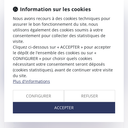
Information sur les cookies
Nous avons recours à des cookies techniques pour
assurer le bon fonctionnement du site, nous
RAPPEL DES MESURES DESTINÉES À
utilisons également des cookies soumis à votre
LUTTER CONTRE LES PASSOIRES
consentement pour collecter des statistiques de
ÉNERGÉTIQUES
visite.
Cliquez ci-dessous sur « ACCEPTER » pour accepter
Droit immobilier
/
Cession et gestion
le dépôt de l'ensemble des cookies ou sur «
d'immeuble
CONFIGURER » pour choisir quels cookies
Le ministre chargé de la Ville et du
nécessitant votre consentement seront déposés
Logement rappelle les mesures spécifique...
(cookies statistiques), avant de continuer votre visite
du site.
Lire la suite
Plus d'informations
CONFIGURER
REFUSER
ACCEPTER
TVA AUTOLIQUIDÉE DANS LE
BÂTIMENT SANS CONTRAT DE SOUS-