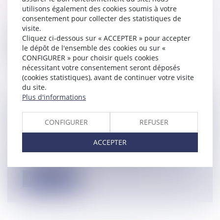
Droit du travail - Employeurs
utilisons également des cookies soumis à votre
Les mentions obligatoires du bulletin. Elles
consentement pour collecter des statistiques de
visite.
sont très nombreuses, et listées...
Cliquez ci-dessous sur « ACCEPTER » pour accepter
le dépôt de l'ensemble des cookies ou sur «
Lire la suite
CONFIGURER » pour choisir quels cookies
nécessitant votre consentement seront déposés
(cookies statistiques), avant de continuer votre visite
du site.
Plus d'informations
TRAVAIL LE DIMANCHE ET
CONFIGURER
REFUSER
CONVENTION DE FORFAIT EN JOURS
Droit du travail - Employeurs
ACCEPTER
Par un arrêt du 21 septembre 2022, la Cour
de cassation est venue rappeler qu...
Lire la suite