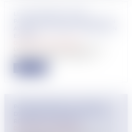
LE LICENCIEMENT FONDÉ
PARTIELLEMENT SUR UN ABUS NON
AVÉRÉ DE LA LIBERTÉ D’EXPRESSION
EST NUL
Droit du travail - Employeurs
L’employeur doit être vigilant avant de
licencier un salarié au motif qu’il a...
Lire la suite
POUR PROTÉGER LES LANCEURS
D'ALERTE, METTEZ À JOUR VOTRE
RÈGLEMENT INTÉRIEUR !
Droit du travail - Employeurs