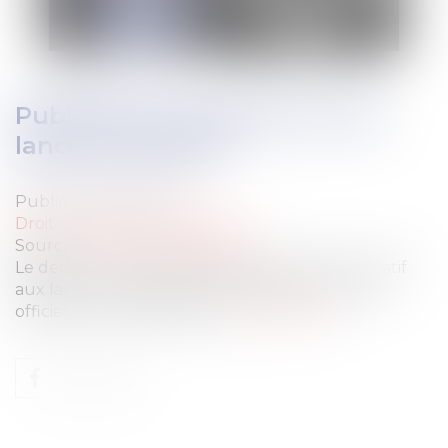
Publication du décret sur les
lanceurs d'alerte
Publié le :
18/10/2022
Droit du travail - Employeurs
Source :
www.actu-juridique.fr
Le décret n° 2022-1284 du 3 octobre 2022 relatif
aux lanceurs d’alerte a été publié au Journal
officiel du 4 octobre 2022...
Lire la suite