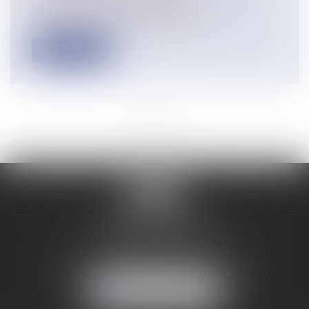
La loi visant à améliorer la protection des
lanceurs d'alerte a élargit la no...
Lire la suite
<<
<
...
2
3
4
5
6
7
8
...
>
>>
VALON & PONTIER
12 Rue Edmond Rostand
13178 MARSEILLE
Tél :
04 91 33 05 02
-
Fax : 04 91 33 50 01
NOUS LOCALISER