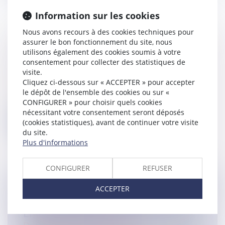
Information sur les cookies
Nous avons recours à des cookies techniques pour
assurer le bon fonctionnement du site, nous
QUAND INTIMIDER SON EMPLOYEUR
utilisons également des cookies soumis à votre
EN LE MENAÇANT DE SAISIR LA
consentement pour collecter des statistiques de
JUSTICE DÉGÉNÈRE EN ABUS
visite.
Droit du travail - Employeurs
Cliquez ci-dessous sur « ACCEPTER » pour accepter
Si le droit d'agir en justice contre son
le dépôt de l'ensemble des cookies ou sur «
CONFIGURER » pour choisir quels cookies
employeur constitue une liberté fond...
nécessitant votre consentement seront déposés
(cookies statistiques), avant de continuer votre visite
Lire la suite
du site.
Plus d'informations
CONFIGURER
REFUSER
LES TAXES SUR LES VÉHICULES
ACCEPTER
PARTICULIÈRES UTILISÉES PAR UNE
ENTREPRISE (EX-TVS)