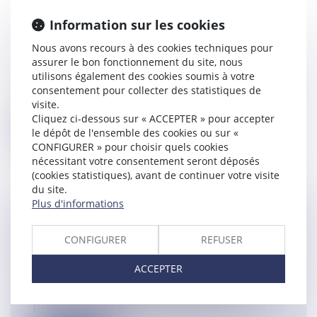
COMMENT LES SALARIÉS ET LEURS
Information sur les cookies
REPRÉSENTANTS POURRONT-ILS
Nous avons recours à des cookies techniques pour
CIRCULER PENDANT LES JO ?
assurer le bon fonctionnement du site, nous
Droit du travail - Salariés
utilisons également des cookies soumis à votre
L’échéance arrive désormais à grands pas et
consentement pour collecter des statistiques de
l’on sait que, pour pouvoir accéd...
visite.
Cliquez ci-dessous sur « ACCEPTER » pour accepter
Lire la suite
le dépôt de l'ensemble des cookies ou sur «
CONFIGURER » pour choisir quels cookies
nécessitant votre consentement seront déposés
(cookies statistiques), avant de continuer votre visite
du site.
Plus d'informations
ARRÊT MALADIE : MODALITÉS DE LA
CONFIGURER
REFUSER
CONTRE-VISITE
Droit du travail - Employeurs
/
Droit de la
ACCEPTER
protection sociale
Le décret n° 2024-692 du 5 juillet 2024
précise les modalités et les conditio...