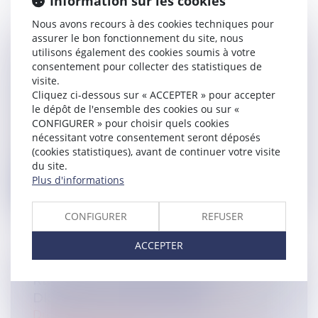
Information sur les cookies
Nous avons recours à des cookies techniques pour
assurer le bon fonctionnement du site, nous
utilisons également des cookies soumis à votre
CONVENTIONS COLLECTIVES : PEUT-
consentement pour collecter des statistiques de
ON EMBAUCHER UN SALARIÉ EN
visite.
CDD SAISONNIERS DURANT 37
Cliquez ci-dessous sur « ACCEPTER » pour accepter
le dépôt de l'ensemble des cookies ou sur «
ANNÉES CONSÉCUTIVES ?
CONFIGURER » pour choisir quels cookies
Droit du travail - Employeurs
nécessitant votre consentement seront déposés
Dans certains secteurs comme l’hôtellerie,
(cookies statistiques), avant de continuer votre visite
nombre d’employeurs recourent aux...
du site.
Plus d'informations
Lire la suite
CONFIGURER
REFUSER
ACCEPTER
RETRAITE : DE NOUVELLES
DISPOSITIONS POUR 2022
Droit du travail - Employeurs
/
Droit de la