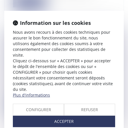
Lire la suite
Information sur les cookies
Nous avons recours à des cookies techniques pour
assurer le bon fonctionnement du site, nous
RÉGIMES DE PRÉVOYANCE :
utilisons également des cookies soumis à votre
L’ÉGALITÉ DE TRAITEMENT NE
consentement pour collecter des statistiques de
S’APPLIQUE QU’ENTRE LES SALARIÉS
visite.
Cliquez ci-dessous sur « ACCEPTER » pour accepter
RELEVANT D’UNE MÊME CATÉGORIE
le dépôt de l'ensemble des cookies ou sur «
PROFESSIONNELLE
CONFIGURER » pour choisir quels cookies
Droit du travail - Employeurs
/
Droit de la
nécessitant votre consentement seront déposés
protection sociale
(cookies statistiques), avant de continuer votre visite
Dans une décision rendue le 4 octobre
du site.
2023, la Cour de cassation rend une déc...
Plus d'informations
Lire la suite
CONFIGURER
REFUSER
ACCEPTER