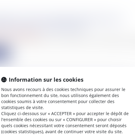
EMENT D’UNE SALARIÉE PROTÉGÉE QUE
YEUR NE PEUT RÉINTÉGRER
avail - Employeurs
on de licenciement pour faute grave d’une salariée proté
ite
Information sur les cookies
Nous avons recours à des cookies techniques pour assurer le
ECTION ABSOLUE DE LA SALARIÉE CESSE À 
bon fonctionnement du site, nous utilisons également des
CONGÉ DE MATERNITÉ
cookies soumis à votre consentement pour collecter des
statistiques de visite.
avail - Employeurs
Cliquez ci-dessous sur « ACCEPTER » pour accepter le dépôt de
 peut rompre le contrat de travail d’une salariée pour un
l'ensemble des cookies ou sur « CONFIGURER » pour choisir
quels cookies nécessitant votre consentement seront déposés
ite
(cookies statistiques), avant de continuer votre visite du site.