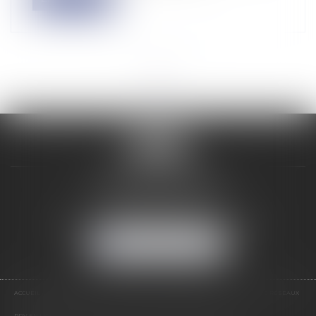
<<
<
1
>
>>
VALON & PONTIER
12 Rue Edmond Rostand
13178 MARSEILLE
Tél :
04 91 33 05 02
-
Fax : 04 91 33 50 01
NOUS LOCALISER
ACCUEIL
PRÉSENTATION
EXPERTISES
LES PRESTATIONS
ACTUS
NOS RÉSEAUX
RDV EN LIGNE
CONTACT
RDV EN LIGNE AVEC MAÎTRE JEAN DE VALON