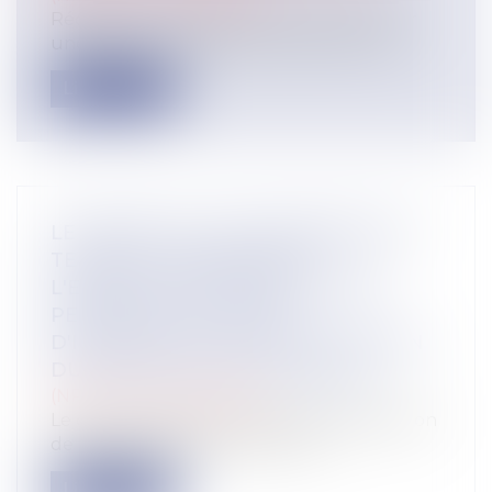
Rédiger un testament permet de répartir
une partie de vos biens comme bon vou...
Lire la suite
LE DÉCRET DU 23 NOVEMBRE 2021
TENDANT À RENFORCER
L'EFFECTIVITÉ DES DROITS DES
PERSONNES VICTIMES
D'INFRACTIONS COMMISES AU SEIN
DU COUPLE OU DE LA FAMILLE
(NPU) Droit de la famille
Le décret précise les modalités d'application
de diverses dispositions du cod...
Lire la suite