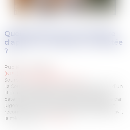
Quelle effet pour la procédure
d'appel sur la filiation contestée
?
Publié le :
13/12/2022
(NPU) Droit de la famille
Source :
www.lemag-juridique.com
La Cour de cassation a dernièrement été saisie d’un
litige relatif à la filiation d’un enfant, dont la
paternité du père à la naissance a été invalidée par
jugement cinq ans plus tard. Enfant finalement
reconnu par un autre homme devant l’officier civil,
la même année...
Lire la suite