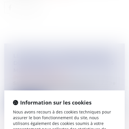
LE JUGE PEUT-IL LIMITER LE DROIT
DE VISITE ET D'HÉBERGEMENT SANS
MOTIF GRAVE ?
(NPU) Droit de la famille
Saisie d’une demande formulée par un père
pour que lui soit accordé un droit...
Lire la suite
Information sur les cookies
Nous avons recours à des cookies techniques pour
assurer le bon fonctionnement du site, nous
utilisons également des cookies soumis à votre