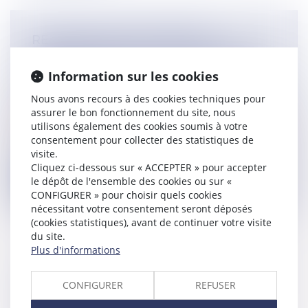
RECHERCHE DE PATERNITÉ
INTERNATIONALE : CASSATION DE
L’ARRÊT APPLIQUANT LA LOI DE
Information sur les cookies
FLORIDE
Nous avons recours à des cookies techniques pour
Droit de la famille, des personnes et de leur
assurer le bon fonctionnement du site, nous
patrimoine
/
Filiation
utilisons également des cookies soumis à votre
Une femme de nationalité américaine et
consentement pour collecter des statistiques de
biélorusse a donné naissance à un enfa...
visite.
Cliquez ci-dessous sur « ACCEPTER » pour accepter
le dépôt de l'ensemble des cookies ou sur «
Lire la suite
CONFIGURER » pour choisir quels cookies
nécessitant votre consentement seront déposés
(cookies statistiques), avant de continuer votre visite
du site.
Plus d'informations
CONTESTATION DE PATERNITÉ : LES
CONFIGURER
REFUSER
JUGES NE PEUVENT PAS RELEVER
D’OFFICE LE MOYEN TIRÉ DE LA