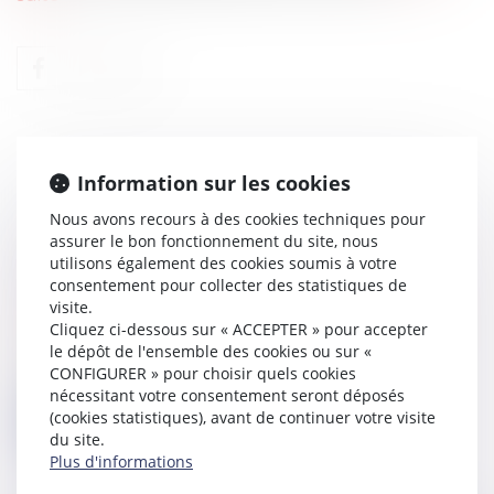
Information sur les cookies
Nous avons recours à des cookies techniques pour
assurer le bon fonctionnement du site, nous
GARDE EXCLUSIVE : COMMENT LA
utilisons également des cookies soumis à votre
DEMANDER ?
consentement pour collecter des statistiques de
visite.
Droit de la famille, des personnes et de leur
Cliquez ci-dessous sur « ACCEPTER » pour accepter
patrimoine
/
Divorce et séparation
le dépôt de l'ensemble des cookies ou sur «
Lors d'une procédure de divorce, les deux
CONFIGURER » pour choisir quels cookies
parents doivent s'accorder sur le m...
nécessitant votre consentement seront déposés
(cookies statistiques), avant de continuer votre visite
Lire la suite
du site.
Plus d'informations