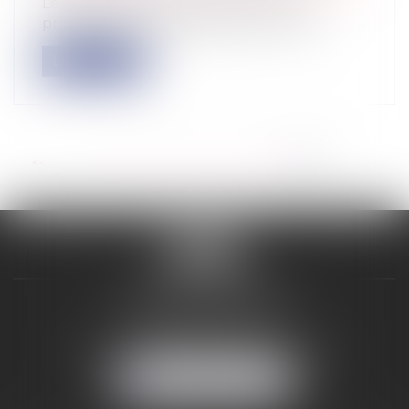
Le projet de loi en faveur de l'activité
professionnelle indépendante actuell...
Lire la suite
<<
<
...
73
74
75
76
77
78
79
>
>>
VALON & PONTIER
12 Rue Edmond Rostand
13178 MARSEILLE
Tél :
04 91 33 05 02
-
Fax : 04 91 33 50 01
NOUS LOCALISER