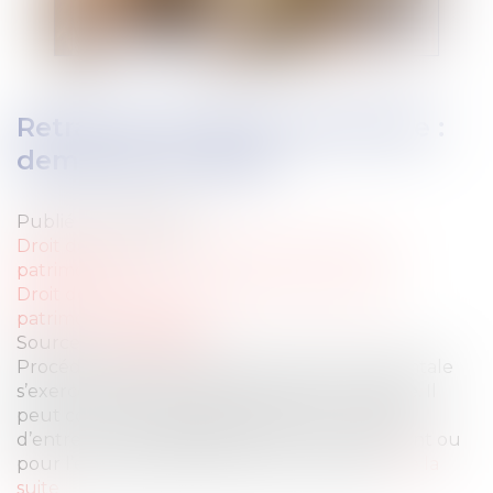
Retrait de l'autorité parentale :
demande et effets
Publié le :
02/11/2021
Droit de la famille, des personnes et de leur
patrimoine
Droit de la famille, des personnes et de leur
patrimoine
/
Filiation
Source :
www.capital.fr
Procédure grave, le retrait de l’autorité parentale
s’exerce lorsque l’intérêt de l’enfant le justifie. Il
peut concerner les deux parents, ou un seul
d’entre eux, et s’appliquer pour un seul enfant ou
pour l’ensemble des enfants de la famille.
Lire la
suite