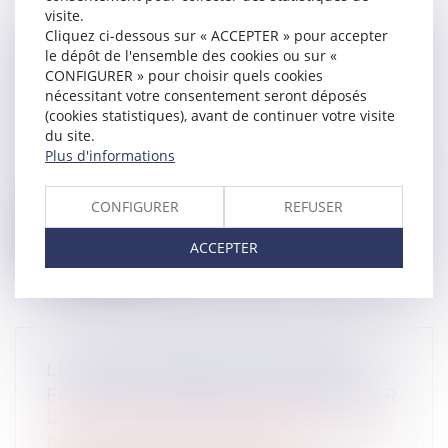
visite.
Cliquez ci-dessous sur « ACCEPTER » pour accepter
le dépôt de l'ensemble des cookies ou sur «
VIOLENCES CONJUGALES : QUELLES
CONFIGURER » pour choisir quels cookies
PROTECTION ET PRISE EN CHARGE
nécessitant votre consentement seront déposés
POUR LES VICTIMES ?
(cookies statistiques), avant de continuer votre visite
Droit de la famille, des personnes et de leur
du site.
patrimoine
/
Violences familiales
Plus d'informations
145 : c’est le nombre d’homicides conjugaux
recensés en 2021. 122 de ces vict...
CONFIGURER
REFUSER
Lire la suite
ACCEPTER
LUTTER CONTRE LES VIOLENCES
FAITES AUX FEMMES EN OUTRE-MER
Droit de la famille, des personnes et de leur
patrimoine
/
Violences familiales