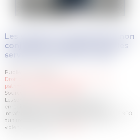
Les violences intrafamiliales non
conjugales enregistrées par les
services de sécurité en 2021
Publié le :
08/03/2023
Droit de la famille, des personnes et de leur
patrimoine
/
Violences familiales
Source :
www.interieur.gouv.fr
Les services de police et de gendarmerie ont
enregistré 64 300 victimes de violences
intrafamiliales non conjugales en 2021, dont 47 900
au titre de violences physiques et 16 400 de
violences sexuelles...
Lire la suite