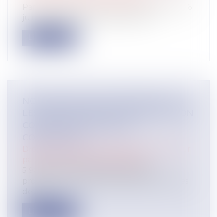
Par un décret paru au Journal officiel du 16
juin 2023, le Gouvernement a ins...
Lire la suite
NOUVEAU BILAN MINISTÉRIEL SUR
LES ORDONNANCES DE PROTECTION
CONTRE LES VIOLENCES
CONJUGALES
Droit de la famille, des personnes et de leur
patrimoine
/
Violences familiales
5 901 demandes d’ordonnance de
protection en 2021 face à 208 000 victimes
de...
Lire la suite