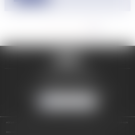
<<
<
...
4
5
6
7
8
9
10
>
>>
VALON & PONTIER
12 Rue Edmond Rostand
13178 MARSEILLE
Tél :
04 91 33 05 02
-
Fax : 04 91 33 50 01
NOUS LOCALISER
ACCUEIL
PRÉSENTATION
EXPERTISES
LES PRESTATIONS
ACTUS
NOS RÉSEAUX
RDV EN LIGNE
CONTACT
RDV EN LIGNE AVEC MAÎTRE JEAN DE VALON