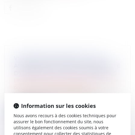
VIOLENCES CONJUGALES : DES
ASSOCIATIONS TIRENT LA SONNETTE
D'ALARME SUR LES FINANCEMENTS
Droit de la famille, des personnes et de leur
patrimoine
/
Violences familiales
Quatre ans après le lancement du Grenelle
des violences conjugales, des assoc...
Information sur les cookies
Lire la suite
Nous avons recours à des cookies techniques pour
assurer le bon fonctionnement du site, nous
utilisons également des cookies soumis à votre
consentement pour collecter des statistiques de