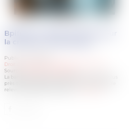
Bpifrance, l’effet de levier pour
la création d’entreprises
Publié le :
12/05/2025
Droit des sociétés
/
Transmission d’entreprise
Source :
groupe-ecomedia.com
La banque publique d’investissement est au plus
près des entrepreneurs pour leur permettre de
relever les défis économiques...
Lire la suite