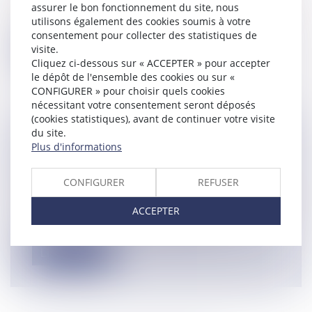
assurer le bon fonctionnement du site, nous
Quel que soit votre parcours et votre profil,
utilisons également des cookies soumis à votre
de nombreuses aides existent po...
consentement pour collecter des statistiques de
visite.
Lire la suite
Cliquez ci-dessous sur « ACCEPTER » pour accepter
le dépôt de l'ensemble des cookies ou sur «
CONFIGURER » pour choisir quels cookies
nécessitant votre consentement seront déposés
(cookies statistiques), avant de continuer votre visite
du site.
PLAN TRANSMISSION TPE : UN
Plus d'informations
PANEL DE SOLUTIONS POUR LES
CÉDANTS ET LES REPRENEURS
CONFIGURER
REFUSER
Droit des sociétés
/
Transmission d’entreprise
La transmission d'entreprise est essentielle
ACCEPTER
pour préserver les emplois, crée...
Lire la suite