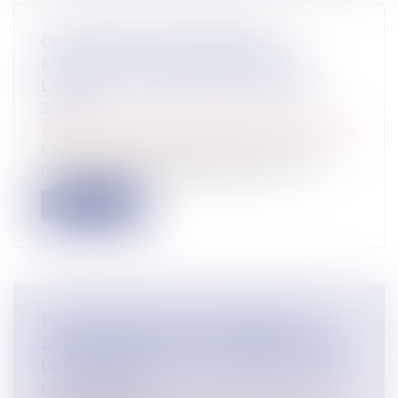
CRÉATEURS D'ENTREPRISE :
MODIFICATION DES RÈGLES DE
L'ARCE ET DE L’ARE AU 1ER AVRIL
2025
Droit des sociétés
/
Transmission d’entreprise
L'arrêté du 19 décembre 2024 a introduit
des changements significatifs concer...
Lire la suite
PROLONGATION DU DISPOSITIF
D'ABATTEMENT DONT BÉNÉFICIENT
LES DIRIGEANTS DE PME PARTANT À
LA RETRAITE