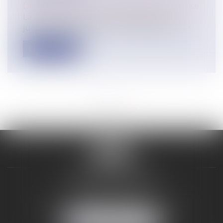
Droit des sociétés
/
Transmission d’entreprise
La loi de finances pour 2025 proroge
jusqu'au 31 décembre 2031 l'abattement f...
Lire la suite
<<
<
1
2
3
4
5
6
7
...
>
>>
VALON & PONTIER
12 Rue Edmond Rostand
13178 MARSEILLE
Tél :
04 91 33 05 02
-
Fax : 04 91 33 50 01