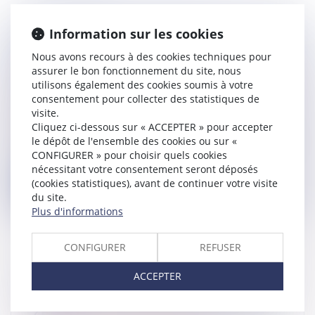
Information sur les cookies
LICENCIEMENT CONTESTÉ :
Nous avons recours à des cookies techniques pour
ATTENTION, L’ACTION CONTRE LA
assurer le bon fonctionnement du site, nous
CPAM N’INTERROMPT PAS LE DÉLAI
utilisons également des cookies soumis à votre
CONTRE L’EMPLOYEUR
consentement pour collecter des statistiques de
Droit du travail - Employeurs
/
visite.
Responsabilité accident du travail
Cliquez ci-dessous sur « ACCEPTER » pour accepter
le dépôt de l'ensemble des cookies ou sur «
Lorsqu’un salarié conteste son licenciement,
CONFIGURER » pour choisir quels cookies
il dispose d’un délai de deux an...
nécessitant votre consentement seront déposés
(cookies statistiques), avant de continuer votre visite
Lire la suite
du site.
Plus d'informations
CONFIGURER
REFUSER
ACCEPTER
FAUTE INEXCUSABLE ET RECHUTE :
LA PRESCRIPTION NE REPART PAS À
ZÉRO