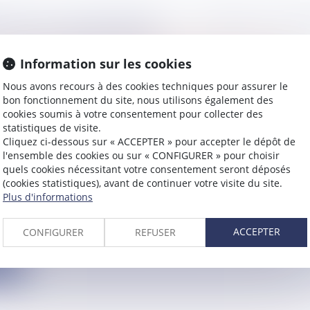
NITÉ DE LICENCIEMENT ET L’INFRACTION 
LLE DE L’EMPLOYEUR
avail - Employeurs
/
Responsabilité accident du travail
Information sur les cookies
alariée d’une société, dont le licenciement a été jugé san
Nous avons recours à des cookies techniques pour assurer le
ite
bon fonctionnement du site, nous utilisons également des
cookies soumis à votre consentement pour collecter des
statistiques de visite.
Cliquez ci-dessous sur « ACCEPTER » pour accepter le dépôt de
l'ensemble des cookies ou sur « CONFIGURER » pour choisir
quels cookies nécessitant votre consentement seront déposés
(cookies statistiques), avant de continuer votre visite du site.
ION DE SÉCURITÉ DE L’EMPLOYEUR EN MAT
Plus d'informations
EUX ILLUSTRATIONS JURISPRUDENTIELLES 
avail - Employeurs
/
Responsabilité accident du travail
ACCEPTER
CONFIGURER
REFUSER
t aux risques physiques, chimiques ou biologiques, les r
ite