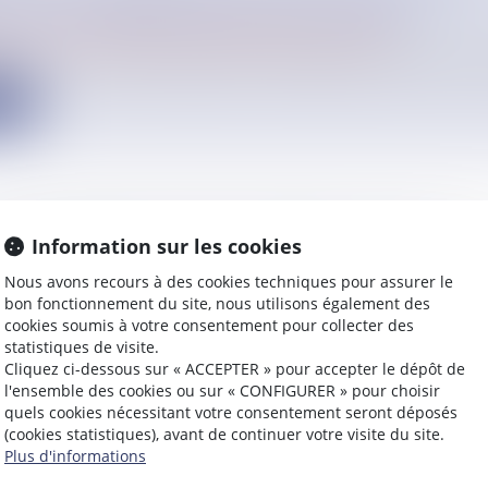
Ù VA LA RENONCIATION DU SALARIÉ ?
ail - Salariés
/
Relation individuelles au travail
ion est un mode de règlement des litiges qui permet aux p
ite
Information sur les cookies
MENT MORAL INSTITUTIONNEL : UNE
ABILITÉ PÉNALE DES DIRIGEANTS CONFIR
Nous avons recours à des cookies techniques pour assurer le
ail - Salariés
/
Relation individuelles au travail
bon fonctionnement du site, nous utilisons également des
t inédit du 22 janvier 2025, la Cour de cassation a confirm
cookies soumis à votre consentement pour collecter des
statistiques de visite.
Cliquez ci-dessous sur « ACCEPTER » pour accepter le dépôt de
ite
l'ensemble des cookies ou sur « CONFIGURER » pour choisir
quels cookies nécessitant votre consentement seront déposés
(cookies statistiques), avant de continuer votre visite du site.
Plus d'informations