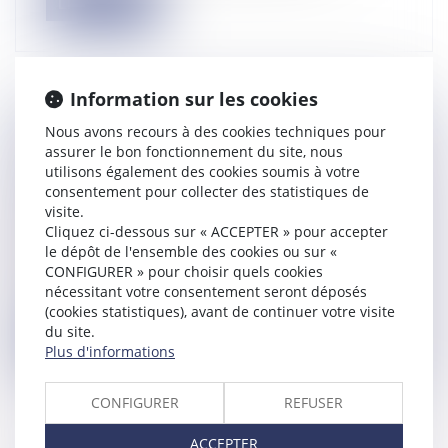
Lire la suite
Information sur les cookies
Nous avons recours à des cookies techniques pour
CLAUSE DE PRÉCIPUT : LE
assurer le bon fonctionnement du site, nous
PRÉLÈVEMENT DU CONJOINT
utilisons également des cookies soumis à votre
SURVIVANT N’EST PAS UNE
consentement pour collecter des statistiques de
OPÉRATION DE PARTAGE
visite.
Cliquez ci-dessous sur « ACCEPTER » pour accepter
Droit de la famille, des personnes et de leur
le dépôt de l'ensemble des cookies ou sur «
patrimoine
/
Patrimoine et succession
CONFIGURER » pour choisir quels cookies
Le prélèvement préciputaire prévu par
nécessitant votre consentement seront déposés
l’article 1515 du Code civil permet à u...
(cookies statistiques), avant de continuer votre visite
du site.
Lire la suite
Plus d'informations
CONFIGURER
REFUSER
ACCEPTER