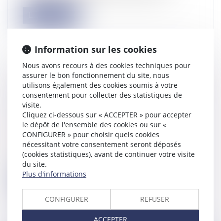
Lire la suite
Information sur les cookies
Nous avons recours à des cookies techniques pour
assurer le bon fonctionnement du site, nous
NOUVELLES PRÉCISIONS DU BOSS
utilisons également des cookies soumis à votre
SUR LES FRAIS DE MOBILITÉ, LA DFS,
consentement pour collecter des statistiques de
LES FRAIS DE TRANSPORT ET LES
visite.
Cliquez ci-dessous sur « ACCEPTER » pour accepter
TESTS COVID
le dépôt de l'ensemble des cookies ou sur «
Droit du travail - Employeurs
/
Droit de la
CONFIGURER » pour choisir quels cookies
protection sociale
nécessitant votre consentement seront déposés
Le 11 mars dernier, le Bulletin officiel de la
(cookies statistiques), avant de continuer votre visite
sécurité sociale a apporté que...
du site.
Plus d'informations
Lire la suite
CONFIGURER
REFUSER
ACCEPTER