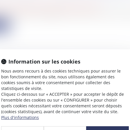
ail - Salariés
/
Droit de la protection sociale
 du 15 juillet 2025 abaissent l'ouverture du droit à la retr
ite
Information sur les cookies
INATIONS AU TRAVAIL -DU NOUVEAU POUR
S ENGAGÉS DANS UN PARCOURS DE PMA O
Nous avons recours à des cookies techniques pour assurer le
bon fonctionnement du site, nous utilisons également des
ON | SERVICE-PUBLIC.FR
cookies soumis à votre consentement pour collecter des
ail - Salariés
/
Droit de la protection sociale
statistiques de visite.
ée au Journal officiel du 1er juillet 2025 vise à protéger d'
Cliquez ci-dessous sur « ACCEPTER » pour accepter le dépôt de
l'ensemble des cookies ou sur « CONFIGURER » pour choisir
ite
quels cookies nécessitant votre consentement seront déposés
(cookies statistiques), avant de continuer votre visite du site.
Plus d'informations