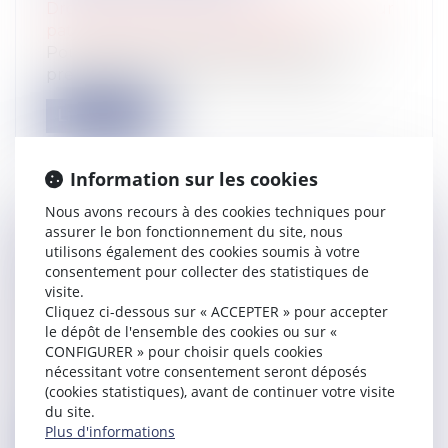
Droit de la famille, des personnes et de leur
patrimoine
/
Divorce et séparation
Pour apprécier le droit d’un époux à une
prestation compensatoire, le juge ne...
Lire la suite
Information sur les cookies
Nous avons recours à des cookies techniques pour
assurer le bon fonctionnement du site, nous
CONSÉQUENCES DE L’ABSENCE DE
utilisons également des cookies soumis à votre
TRANSCRIPTION D’UN DIVORCE
consentement pour collecter des statistiques de
visite.
ÉTRANGER
Cliquez ci-dessous sur « ACCEPTER » pour accepter
Droit de la famille, des personnes et de leur
le dépôt de l'ensemble des cookies ou sur «
patrimoine
/
Divorce et séparation
CONFIGURER » pour choisir quels cookies
Un notaire pourra tenir compte d'un
nécessitant votre consentement seront déposés
jugement de divorce prononcé à
(cookies statistiques), avant de continuer votre visite
l'étranger...
du site.
Plus d'informations