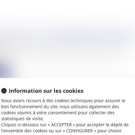
UDULEUX : LE GOUVERNEMENT DURCIT LE
NS CONTRE LES DIAGNOSTIQUEURS VÉREU
ilier
ment met en place des mesures strictes contre les
urs...
ite
Information sur les cookies
Nous avons recours à des cookies techniques pour assurer le
bon fonctionnement du site, nous utilisons également des
MENT MORAL : L’ABSENCE DE JUSTIFICATI
cookies soumis à votre consentement pour collecter des
statistiques de visite.
ENTS DE L’EMPLOYEUR LUI EST IMPUTABL
Cliquez ci-dessous sur « ACCEPTER » pour accepter le dépôt de
ail - Salariés
l'ensemble des cookies ou sur « CONFIGURER » pour choisir
nt moral en droit du travail est défini à l'article L 1152-1 d