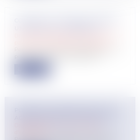
COMMENT ET POURQUOI OBTENIR
UN CERTIFICAT D'HÉRÉDITÉ?
Droit de la famille, des personnes et de leur
patrimoine
/
Patrimoine et succession
Peu connu, le certificat d'hérédité permet
pourtant de faire de substantielle...
Lire la suite
POURQUOI AVOIR RECOURS À UNE
AGENCE DE GESTION LOCATIVE ?
Droit immobilier
/
Cession et gestion
d'immeuble
Pour louer votre logement neuf acheté,