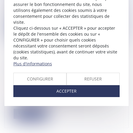
Droit immobilier
/
Baux d'habitation
assurer le bon fonctionnement du site, nous
Lorsqu’on estime que des travaux doivent
utilisons également des cookies soumis à votre
consentement pour collecter des statistiques de
être réalisés, il faut saisir le tri...
visite.
Cliquez ci-dessous sur « ACCEPTER » pour accepter
Lire la suite
le dépôt de l'ensemble des cookies ou sur «
CONFIGURER » pour choisir quels cookies
nécessitant votre consentement seront déposés
(cookies statistiques), avant de continuer votre visite
du site.
Plus d'informations
GARDE EXCLUSIVE : COMMENT LA
DEMANDER ?
CONFIGURER
REFUSER
Droit de la famille, des personnes et de leur
patrimoine
/
Divorce et séparation
ACCEPTER
Lors d'une procédure de divorce, les deux
parents doivent s'accorder sur le m...
Lire la suite