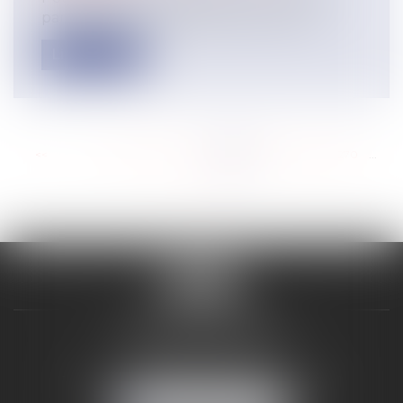
par exemple, en loi Pinel, avez-vous p...
Lire la suite
<<
<
...
264
265
266
267
268
269
270
...
>
>>
VALON & PONTIER
12 Rue Edmond Rostand
13178 MARSEILLE
Tél :
04 91 33 05 02
-
Fax : 04 91 33 50 01