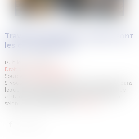
Travail le dimanche: quelles sont
les contreparties?
Publié le :
15/11/2021
Droit du travail - Salariés
Source :
www.challenges.fr
Si vous travaillez le dimanche, selon le secteur dans
lequel vous travaillez, vous pouvez bénéficier de
certaines contreparties légales. Celles-ci varient
selon le domaine d'activité.
Lire la suite