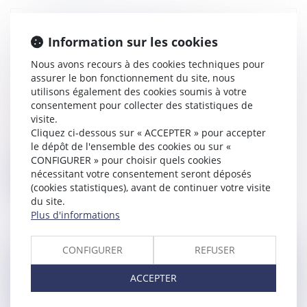
VIOLENCE CONJUGALE : LE
Information sur les cookies
CONTRÔLE COERCITIF, UN CRIME DE
Nous avons recours à des cookies techniques pour
LIBERTÉ DÉSORMAIS DANS LE DROIT
assurer le bon fonctionnement du site, nous
FRANÇAIS
utilisons également des cookies soumis à votre
consentement pour collecter des statistiques de
Droit de la famille, des personnes et de leur
visite.
patrimoine
/
Violences familiales
Cliquez ci-dessous sur « ACCEPTER » pour accepter
Par l'adoption en première lecture, mardi,
le dépôt de l'ensemble des cookies ou sur «
de la proposition de loi "visant à...
CONFIGURER » pour choisir quels cookies
nécessitant votre consentement seront déposés
Lire la suite
(cookies statistiques), avant de continuer votre visite
du site.
Plus d'informations
CONFIGURER
REFUSER
INDEMNITÉ TRANSACTIONNELLE ET
ACCEPTER
COTISATIONS SOCIALES : LA COUR DE
CASSATION TRANCHE !