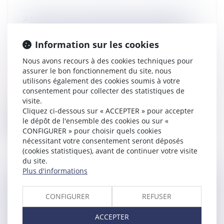
AMIANTE ET PRÉJUDICE D’ANXIÉTÉ :
SEUL LE NOUVEL EMPLOYEUR EST
Information sur les cookies
RESPONSABLE SI LE DOMMAGE NAÎT
APRÈS LE TRANSFERT !
Nous avons recours à des cookies techniques pour
Droit du travail - Employeurs
/
assurer le bon fonctionnement du site, nous
Responsabilité accident du travail
utilisons également des cookies soumis à votre
consentement pour collecter des statistiques de
Le 29 avril dernier, la chambre sociale de la
visite.
Cour de cassation a rappelé ave...
Cliquez ci-dessous sur « ACCEPTER » pour accepter
le dépôt de l'ensemble des cookies ou sur «
Lire la suite
CONFIGURER » pour choisir quels cookies
nécessitant votre consentement seront déposés
(cookies statistiques), avant de continuer votre visite
du site.
Plus d'informations
CHIKUNGUNYA À LA RÉUNION : LES
CONFIGURER
REFUSER
PARLEMENTAIRES DEMANDENT LA
SUSPENSION DES JOURS DE
ACCEPTER