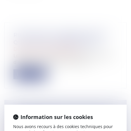
RUPTURE DE LA PÉRIODE D’ESSAI :
QUEL DÉLAI DE PRÉVENANCE ?
Droit du travail - Employeurs
Lorsque vous souhaitez rompre la période
d’essai d’un salarié, vous devez le...
Lire la suite
LE TITRE-MOBILITÉ EST ENFIN SUR
Information sur les cookies
LA ROUTE
Nous avons recours à des cookies techniques pour
Droit du travail - Salariés