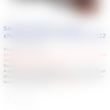
Sécurité sociale : tous les
changements au 1er janvier 2022
Publié le :
13/01/2022
Droit du travail - Employeurs
/
Droit de la protection
sociale
Source :
solidarites-sante.gouv.fr
A partir de 2022, les particuliers pourront bénéficier
d’une avance immédiate de leur crédit d’impôt sur
les services à la personne...
Lire la suite