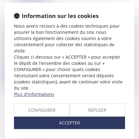
Information sur les cookies
Nous avons recours à des cookies techniques pour
DE LA JURISPRUDENCE LIÉE AUX
assurer le bon fonctionnement du site, nous
ARRÊTS DE TRAVAIL
utilisons également des cookies soumis à votre
Droit du travail - Salariés
/
Droit de la
consentement pour collecter des statistiques de
protection sociale
visite.
Cliquez ci-dessous sur « ACCEPTER » pour accepter
Des arrêts ont récemment illustré diverses
le dépôt de l'ensemble des cookies ou sur «
situations pouvant se présenter à...
CONFIGURER » pour choisir quels cookies
nécessitant votre consentement seront déposés
Lire la suite
(cookies statistiques), avant de continuer votre visite
du site.
Plus d'informations
CONFIGURER
REFUSER
SE PRÉMUNIR D'UN REFUS DE PRÊT
ACCEPTER
IMMOBILIER EN CAS DE VEFA : MODE
D'EMPLOI