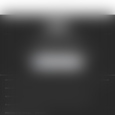
>
>>
VALON & PONTIER
12 Rue Edmond Rostand
13178 MARSEILLE
Tél :
04 91 33 05 02
-
Fax : 04 91 33 50 01
NOUS LOCALISER
ACCUEIL
PRÉSENTATION
EXPERTISES
LES PRESTATIONS
ACTUS
NOS RÉSEAUX
RDV EN LIGNE
CONTACT
RDV EN LIGNE AVEC MAÎTRE JEAN DE VALON
RDV EN LIGNE AVEC MAÎTRE CATHERINE PONTIER DE VALON
HONORAIRES
PLAN DU SITE
MENTIONS LÉGALES
POLITIQUE DE CONFIDENTIALITÉ
POLITIQUE DE COOKIES
ARTICLES