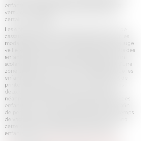
enfants au domicile de chacun des parents en
vertu d’un régime de résidence alterné selon
certaines modalités.
Les enfants étaient donc séparés mais la Cour de
cassation relève que lorsqu'il se prononce sur les
modalités d'exercice de l'autorité parentale, le juge
veille spécialement à la sauvegarde des intérêts des
enfants et que les deux enfants étaient chacun
scolarisés dans un établissement dépendant d'une
zone différente (B et C) ; qu'il s'en déduisait que les
enfants n'avaient, pour les vacances d'hiver et de
printemps, qu'une semaine en commun sur les
deux semaines de vacances ; qu'en décidant
néanmoins de maintenir la résidence alternée des
enfants pour toutes les périodes de vacances afin
de permettre à chaque parent de passer du temps
de vacances avec les deux enfants réunis, quand
cette alternance empêchait précisément aux
enfants de passer des vacances en commun.