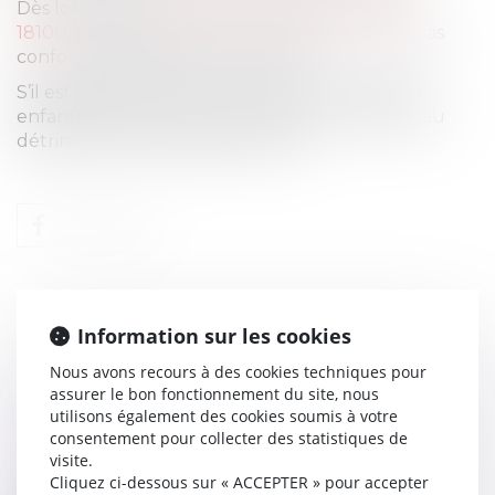
Dès lors dans
un arrêt du 14 octobre 2020 (19-
18100)
elle décide que ces modalités ne sont pas
conformes à l’intérêt de l’enfant.
S’il est légitime de vouloir maintenir le lien des
enfants avec les parents, cela ne peut se faire au
détriment de l’unité de la fratrie
Information sur les cookies
Nous avons recours à des cookies techniques pour
assurer le bon fonctionnement du site, nous
AIRBNB, LA FIN?
utilisons également des cookies soumis à votre
Actualité
consentement pour collecter des statistiques de
visite.
Dans un arrêt n°195 du 18 février 2021 (17-
Cliquez ci-dessous sur « ACCEPTER » pour accepter
26.156) la Cour de cassation déci...