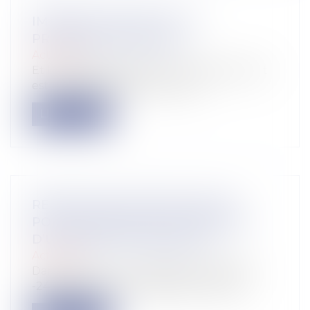
IMPAYÉS LOCATIFS: ET LE
PROPRIÉTAIRE PAIERA!
Actualité
Et le propriétaire paiera… le propos qui suit
est volontairement provocate...
Lire la suite
RÉSILIATION D’UN BAIL SOCIAL
POUR VIOLENCES À L’ENCONTRE
D’UN AGENT DU BAILLEUR
Actualité
Dans un arrêt du 17 décembre 2020 (18
-24823), la Cour de cassation confirme...