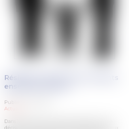
Résidence alternée: les enfants
ensemble d'abord
Publié le :
27/01/2021
Actualité
Dans le cadre d’une procédure de divorce une
décision de justice avait fixé la résidence des deux