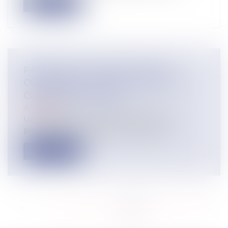
Lire la suite
PAS DE COTITULARITÉ DU BAIL
COMMERCIAL POUR LES ÉPOUX
COMMUNS EN BIENS
Actualité
Un locataire commercial, à la suite de
plusieurs baux précaires, assigne son...
Lire la suite
<<
<
...
268
269
270
271
272
273
274
...