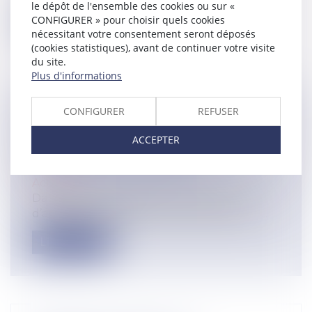
le dépôt de l'ensemble des cookies ou sur «
CONFIGURER » pour choisir quels cookies
Lire la suite
nécessitant votre consentement seront déposés
(cookies statistiques), avant de continuer votre visite
du site.
Plus d'informations
CONFIGURER
REFUSER
ANNULATION RÉSOLUTION
D'ASSEMBLÉE GÉNÉRALE,
ACCEPTER
APPROBATION DES COMPTES ET
OBLIGATION À LA DETTE
Actualité
Dans une copropriété, des résolutions
d’assemblée générale votant des travaux...
Lire la suite