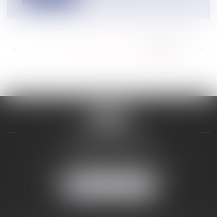
<<
<
...
275
276
277
278
279
280
281
>
>>
VALON & PONTIER
12 Rue Edmond Rostand
13178 MARSEILLE
Tél :
04 91 33 05 02
-
Fax : 04 91 33 50 01
NOUS LOCALISER