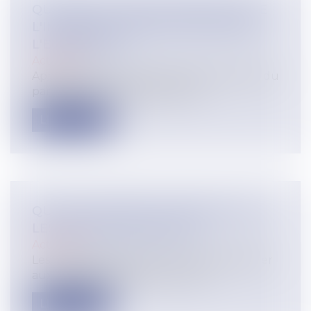
QUI PAIE LA TAXE D'HABITATION DE
L'IMMEUBLE INDIVIS OCCUPÉ PAR
L'EX-ÉPOUSE?
Actualité
Après le divorce prononcé vient le temps du
partage des biens indivis entre l...
Lire la suite
QUI DOIT PAYER LES TRAVAUX SUR
LES PARTIES PRIVATIVES?
Actualité
Les copropriétaires sont tenus de participer
aux charges relatives à la conse...
Lire la suite