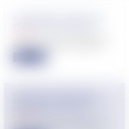
UNE RÉPARATION INTÉGRALE NE
PEUT PAS ÊTRE SYMBOLIQUE !
Actualité
La musique n’adoucit pas obligatoirement
les mœurs contrairement à la légende...
Lire la suite
VÉTUSTÉ DE L'INSTALLATION
ÉLECTRIQUE ET OBLIGATION DE
DÉLIVRANCE DU BAILLEUR.
Actualité
Voici un arrêt de la Cour de cassation qui
mettra un peu de baume au cœur du...