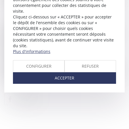
des enfants nés d’une seconde union.
consentement pour collecter des statistiques de
visite.
Cliquez ci-dessous sur « ACCEPTER » pour accepter
le dépôt de l'ensemble des cookies ou sur «
Dans
un arrêt du 7 novembre 2018
la Cour de
CONFIGURER » pour choisir quels cookies
cassation sanctionne la cour d’appel pour n’avoir
nécessitant votre consentement seront déposés
pas recherché si les frais de scolarité exposés pour
(cookies statistiques), avant de continuer votre visite
les enfants nés de la seconde union, ne
du site.
constituaient pas des charges devant venir en
Plus d'informations
déduction de ses ressources.
C’est donc une appréciation in concreto qui doit
CONFIGURER
REFUSER
intervenir sans omettre bien sûr les charges pesant
sur les époux
ACCEPTER