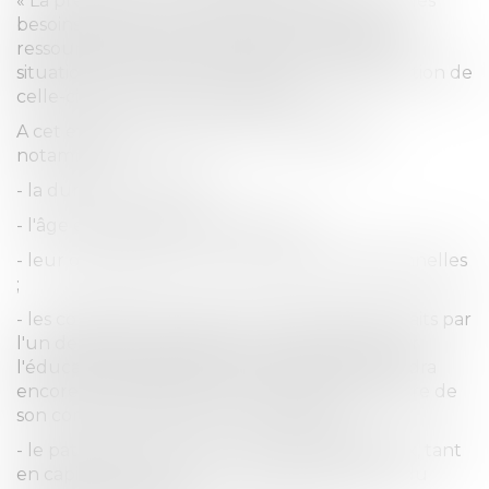
« La prestation compensatoire est fixée selon les
besoins de l'époux à qui elle est versée et les
ressources de l'autre en tenant compte de la
situation au moment du divorce et de l'évolution de
celle-ci dans un avenir prévisible.
A cet effet, le juge prend en considération
notamment :
- la durée du mariage ;
- l'âge et l'état de santé des époux ;
- leur qualification et leur situation professionnelles
;
- les conséquences des choix professionnels faits par
l'un des époux pendant la vie commune pour
l'éducation des enfants et du temps qu'il faudra
encore y consacrer ou pour favoriser la carrière de
son conjoint au détriment de la sienne ;
- le patrimoine estimé ou prévisible des époux, tant
en capital qu'en revenu, après la liquidation du