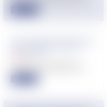
Lire la suite
LA PERTE D'ENSOLEILLEMENT N'EST
PAS UN TROUBLE ANORMAL EN
ZONE URBAINE
Actualité
La construction jurisprudentielle du
trouble anormal de voisinage lors de la...
Lire la suite