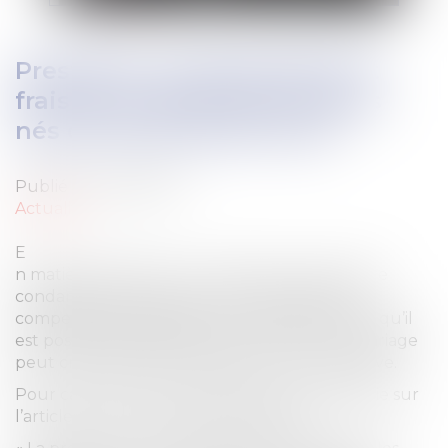
Prestation compensatoire et
frais de scolarité des enfants
nés d'une seconde union.
Publié le :
24/01/2019
Actualité
E
n matière de divorce, l’un des époux peut être
condamné à verser à l’autre une prestation
compensatoire destinée à compenser autant qu’il
est possible la disparité que la rupture du mariage
peut créer dans les conditions de vie respective.
Pour calculer cette prestation le juge s’appuie sur
l’article 271 du Code civil qui dispose :