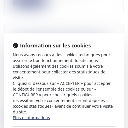
Lire la suite
LES MESURES POUR PRÉVENIR LES
ACCIDENTS GRAVES ET MORTELS
Information sur les cookies
SERONT DISCUTÉES À LA FOIS PAR
Nous avons recours à des cookies techniques pour
LE CNPST ET DANS LA "LARGE"
assurer le bon fonctionnement du site, nous
NÉGOCIATION
utilisons également des cookies soumis à votre
consentement pour collecter des statistiques de
INTERPROFESSIONNELLE SUR LE
visite.
TRAVAIL
Cliquez ci-dessous sur « ACCEPTER » pour accepter
Droit du travail - Employeurs
/
le dépôt de l'ensemble des cookies ou sur «
Responsabilité accident du travail
CONFIGURER » pour choisir quels cookies
Les nombreuses propositions mises sur la
nécessitant votre consentement seront déposés
(cookies statistiques), avant de continuer votre visite
table lors du CNPST (comité national...
du site.
Plus d'informations
Lire la suite