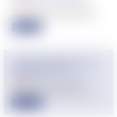
Actualité
Dans un arrêt du 22 septembre 2020 la
cour de justice de l’Union européenne j...
Lire la suite
COPROPRIÉTÉ : DÉPASSEMENT DU
COÛT DES TRAVAUX ET
RESPONSABILITÉ DU SYNDIC
Actualité
Petit rappel en ce temps de rentrée:
Quand une assemblée générale vot...
Lire la suite