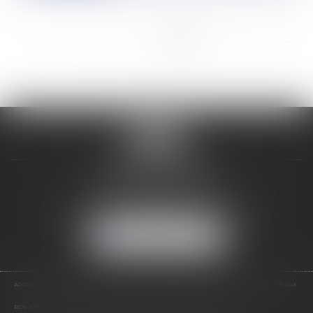
<<
<
...
270
271
272
273
274
275
276
...
>
>>
VALON & PONTIER
12 Rue Edmond Rostand
13178 MARSEILLE
Tél :
04 91 33 05 02
-
Fax : 04 91 33 50 01
NOUS LOCALISER
ACCUEIL
PRÉSENTATION
EXPERTISES
LES PRESTATIONS
ACTUS
NOS RÉSEAUX
RDV EN LIGNE
CONTACT
RDV EN LIGNE AVEC MAÎTRE JEAN DE VALON