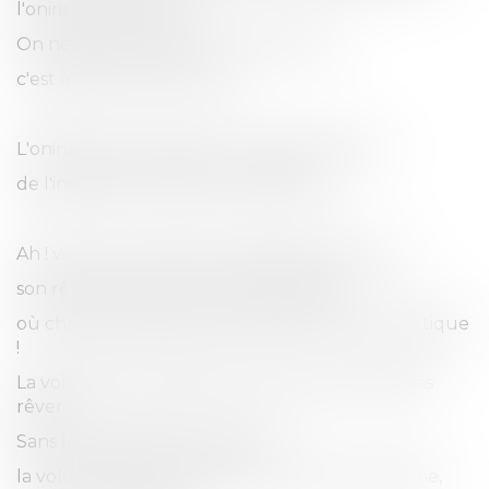
l'onirisme du travail.
On ne fait rien de bon à contre-cœur,
c'est à dire à contre-rêve.
L'onirisme du travail est la condition même
de l'intégrité mentale du travailleur.
Ah ! vienne un remps où chaque métier aura
son rêveur attitré, son guide onirique,
où chaque manufacture aura son bureau poétique
!
La volonté est aveugle et bornée qui ne sait pas
rêver.
Sans les rêveries de la volonté,
la volonté n'est pas vraiment une force humaine,