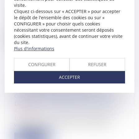
visite.
S'APPLIQUE
Cliquez ci-dessous sur « ACCEPTER » pour accepter
Actualité
le dépôt de l'ensemble des cookies ou sur «
Une société commerciale tombe en
CONFIGURER » pour choisir quels cookies
liquidation judiciaire. Elle est propriét...
nécessitant votre consentement seront déposés
(cookies statistiques), avant de continuer votre visite
Lire la suite
du site.
Plus d'informations
CONFIGURER
REFUSER
ACCEPTER
LE SYNDICAT DES COPROPRIÉTAIRES,
RESPONSABLE DU VICE DE
CONSTRUCTION, NE L'EST PAS DU
DÉFAUT DE LIVRAISON CONFORME
Actualité
Lors de la construction d’un immeuble
vendu par lots en l’état futur d’achève...
Lire la suite