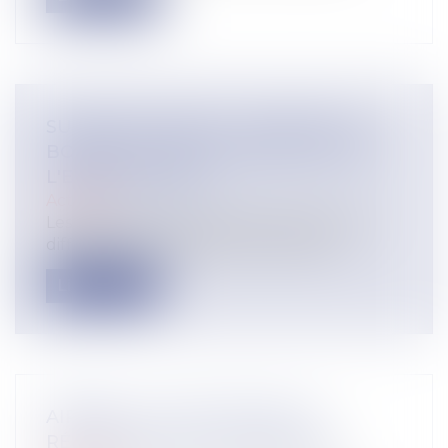
SURENDETTEMENT : ABSENCE DE
BONNE FOI PAR AGGRAVATION DE
L'ENDETTEMENT.
Actualité
Les personnes physiques de bonne foi en
difficulté financière peuvent bénéfic...
Lire la suite
AIRBNB , LA CJUE VALIDE LA
RÉGLEMENTATION FRANÇAISE.