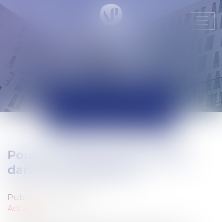
Ouvr
le
men
ACTUALITÉS
Pour un bureau de l'onirique
dans les entreprises !
Publié le :
15/11/2020
Actualité