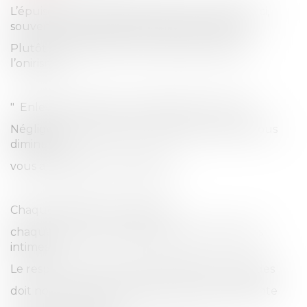
L’épuisement au travail vient de ce que celui-ci,
souvent ne permet plus la rêverie créatrice.
Plutôt que des DRH, il faut des bureaux de
l’onirisme
" Enlevez les rêves, vous assommez l'ouvrier.
Négligez les puissances oniriques du travail, vous
diminuez,
vous anéantissez le travailleur.
Chaque travail a son onirisme,
chaque matière travaillée apporte ses rêveries
intimes.
Le respect des forces psychologiques profondes
doit nous conduire à préserver de toute atteinte