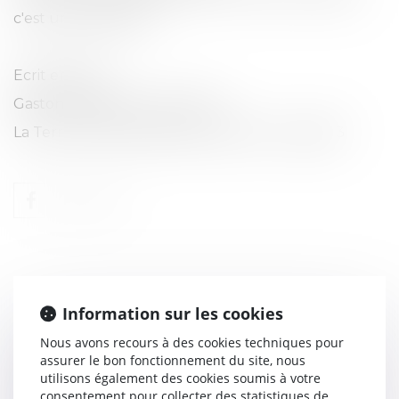
c'est une brutalité. "
Ecrit en 1947
Gaston Bachelard - José Corti
La Terre et les rêveries de la volonté - page 93
Information sur les cookies
Nous avons recours à des cookies techniques pour
LIQUIDATION DU BAILLEUR ET
assurer le bon fonctionnement du site, nous
RÉSILIATION DE BAIL D'HABITATION :
utilisons également des cookies soumis à votre
LA LOI DU 6 JUILLET 1989
consentement pour collecter des statistiques de