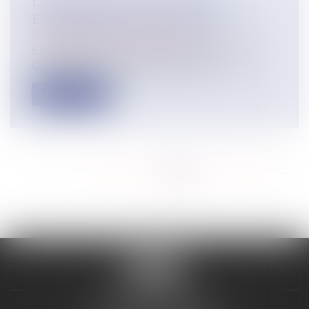
LE PROTOCOLE SANITAIRE EN
ENTREPRISE EST ACTUALISÉ
Droit du travail - Employeurs
En raison de la 5e vague de l'épidémie de
Covid-19, le protocole national san...
Lire la suite
<<
<
...
257
258
259
260
261
262
263
...
>
>>
VALON & PONTIER