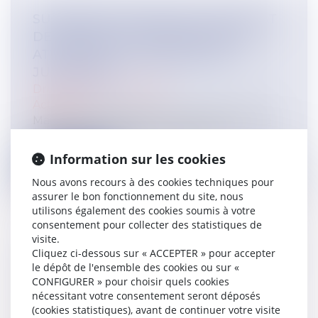
SUSPENSION ABUSIVE DU CONTRAT
DE TRAVAIL DU SALARIÉ INAPTE :
ATTENTION À LA RÉSILIATION
JUDICIAIRE !
Droit du travail - Salariés
Actualité
Maintenir délibérément un salarié déclaré
inapte à son poste de travail par l...
Information sur les cookies
Lire la suite
Nous avons recours à des cookies techniques pour
assurer le bon fonctionnement du site, nous
utilisons également des cookies soumis à votre
consentement pour collecter des statistiques de
visite.
Cliquez ci-dessous sur « ACCEPTER » pour accepter
PAS DE STATUE DE LA VIERGE MARIE
le dépôt de l'ensemble des cookies ou sur «
SUR LA PLACE DU VILLAGE:
CONFIGURER » pour choisir quels cookies
POURQUOI?
nécessitant votre consentement seront déposés
(cookies statistiques), avant de continuer votre visite
Actualité