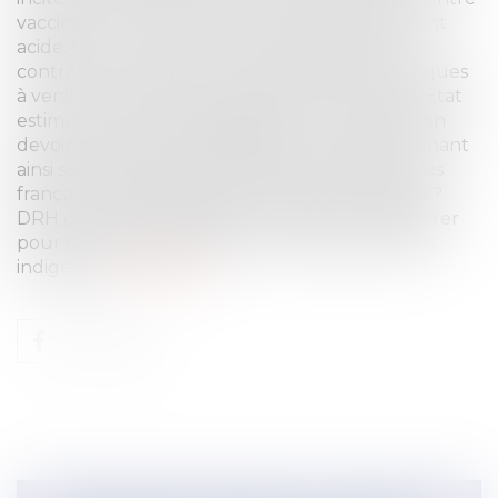
vaccinés et non-vaccinés crée un climat ambiant
acide. Est-ce le rôle du chef d’entreprise de
contrôler son salarié ? Que de questions juridiques
à venir et d’éventuels contentieux ! En fait, si l’Etat
estime le vaccin indispensable, n’est-il pas de son
devoir d’instituer une obligation vaccinale, prenant
ainsi ses responsabilités, plutôt que de diviser les
français ? N’est-ce pas un manque de courage ?
DRH et avocats travaillistes se préparent à digérer
pour la période des fêtes …de nouveaux textes
indigestes
Lire la suite