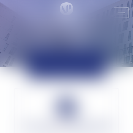
Ouvr
le
men
ACTUALITÉS