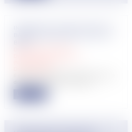
INDEMNITÉ ALLOUÉE EN VERTU DU
BARÈME MACRON: BRUT, C'EST DU
BRUT !
Droit du travail - Salariés
Droit du travail - Employeurs
(NPU) Droit social
Droit du travail
Il existe un mouvement qui, plutôt que de
donner des moyens à la justice lui...
Lire la suite