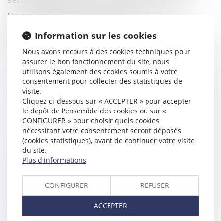
s’accompagnant d’un contrat d’aide à l’emploi.
De ce fait l’arrêt d’appel est cassé.
L’employeur peut donc être tenu du fait de
Information sur les cookies
bénévoles.
Nous avons recours à des cookies techniques pour
assurer le bon fonctionnement du site, nous
utilisons également des cookies soumis à votre
consentement pour collecter des statistiques de
visite.
Cliquez ci-dessous sur « ACCEPTER » pour accepter
le dépôt de l'ensemble des cookies ou sur «
CONFIGURER » pour choisir quels cookies
nécessitant votre consentement seront déposés
(cookies statistiques), avant de continuer votre visite
du site.
Plus d'informations
L'INCENDIE QUI SE PROPAGE N'EST
PAS UN TROUBLE ANORMAL DE
CONFIGURER
REFUSER
VOISINAGE, ATTENTION AU
FONDEMENT JURIDIQUE!
ACCEPTER
Actualité