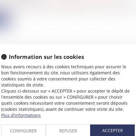
avail - Employeurs
/
Responsabilité accident du travail
e du travail prévoyait une température maximale de travai
ite
Information sur les cookies
ES SUBSTANCES PSYCHOACTIVES : PRÉVEN
Nous avons recours à des cookies techniques pour assurer le
PROFESSIONNEL
bon fonctionnement du site, nous utilisons également des
ail - Salariés
/
Responsabilité accident du travail
cookies soumis à votre consentement pour collecter des
rincipal de ces recommandations de bonnes pratiques est :
statistiques de visite.
Cliquez ci-dessous sur « ACCEPTER » pour accepter le dépôt de
ite
l'ensemble des cookies ou sur « CONFIGURER » pour choisir
quels cookies nécessitant votre consentement seront déposés
(cookies statistiques), avant de continuer votre visite du site.
Plus d'informations
ACCEPTER
CONFIGURER
REFUSER
922 DU CODE CIVIL : LA VALEUR DES BIENS