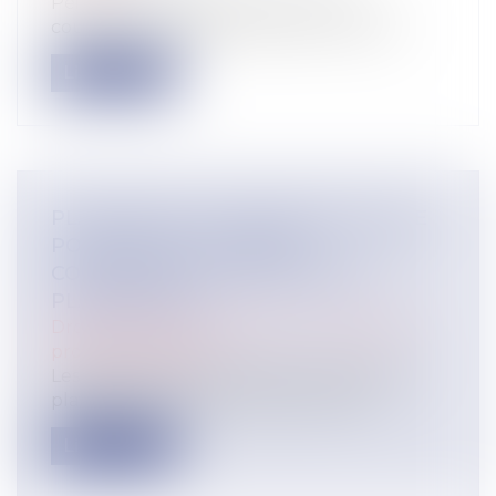
Peignons à grands traits, comme au
couteau, un tableau français. L’unité du...
Lire la suite
PLAFOND DE LA SÉCURITÉ SOCIALE
POUR 2022 : LES URSSAF
CONFIRMENT LE MAINTIEN DU
PLAFOND 2021
Droit du travail - Employeurs
/
Droit de la
protection sociale
Les Urssaf confirment que le montant du
plafond de la sécurité sociale ne dev...
Lire la suite