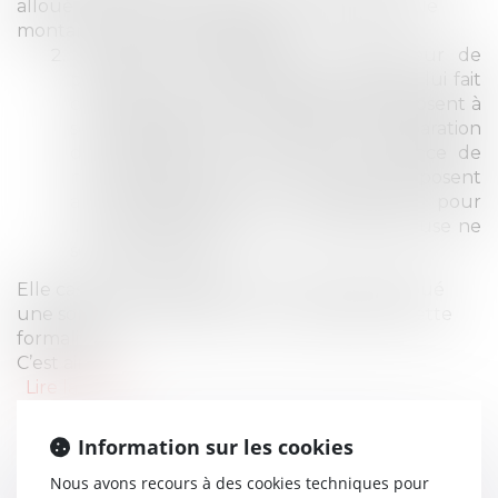
alloué une somme nette ce qui induisait que le
montant brut brise le plafond.
lorsqu'il est impossible à l'employeur de
proposer un autre emploi au salarié, il lui fait
connaître par écrit les motifs qui s'opposent à
son reclassement. l'indemnité en réparation
du préjudice subi du fait de l'absence de
notification écrite des motifs qui s'opposent
au reclassement et l'indemnité pour
licenciement sans cause réelle et sérieuse ne
se cumulent pas.
Elle casse donc également cet arrêt avait alloué
une somme de 300 € pour non-respect de cette
formalité.
C’est ainsi !
Lire la suite
Information sur les cookies
Nous avons recours à des cookies techniques pour