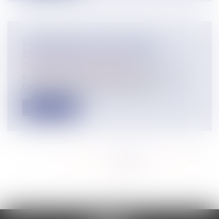
LE PROTOCOLE SANITAIRE EN
ENTREPRISE EST ACTUALISÉ
Droit du travail - Employeurs
En raison de la 5e vague de l'épidémie de
Covid-19, le protocole national san...
Lire la suite
<<
<
...
257
258
259
260
261
262
263
...
>
>>