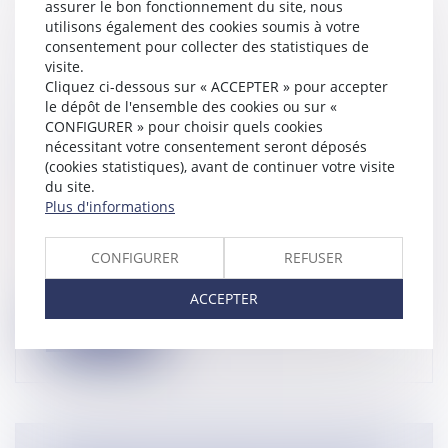
assurer le bon fonctionnement du site, nous
utilisons également des cookies soumis à votre
consentement pour collecter des statistiques de
visite.
Cliquez ci-dessous sur « ACCEPTER » pour accepter
le dépôt de l'ensemble des cookies ou sur «
CONFIGURER » pour choisir quels cookies
PASS SANITAIRE EN ENTREPRISE :
nécessitant votre consentement seront déposés
DÉMISSION DE L’ETAT?
(cookies statistiques), avant de continuer votre visite
Droit du travail - Salariés
du site.
Droit du travail - Employeurs
Plus d'informations
(NPU) Droit social
Actualité
CONFIGURER
REFUSER
Le gouvernement envisage l’instauration
d’un pass sanitaire généralisé en ent...
ACCEPTER
Lire la suite