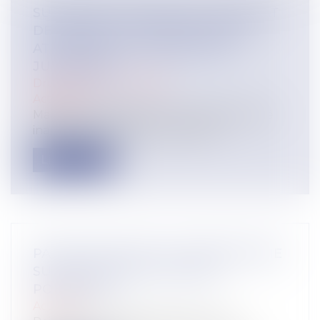
SUSPENSION ABUSIVE DU CONTRAT
DE TRAVAIL DU SALARIÉ INAPTE :
ATTENTION À LA RÉSILIATION
JUDICIAIRE !
Droit du travail - Salariés
Actualité
Maintenir délibérément un salarié déclaré
inapte à son poste de travail par l...
Lire la suite
PAS DE STATUE DE LA VIERGE MARIE
SUR LA PLACE DU VILLAGE:
POURQUOI?
Actualité