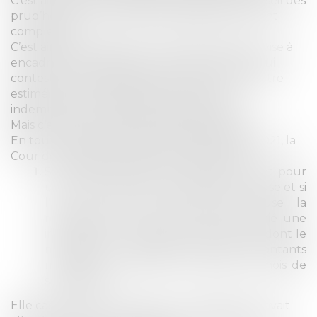
C’est ainsi que les modalités de saisine du conseil des
prud’hommes sont devenues particulièrement
complexes.
C’est ainsi que le fameux « barème Macron » vise à
encadrer l’indemnisation donnée au salarié qui
conteste un licenciement, ce qui peut aussi être
estimé comme ne permettant pas une
indemnisation intégrale de son préjudice.
Mais c’est là une opinion subjective d’avocat.
En tout cas, dans un arrêt du 15 décembre 2021, la
Cour de cassation rappelle deux éléments :
Si le licenciement d'un salarié survient pour
une cause qui n'est pas réelle et sérieuse et si
l'une ou l'autre des parties refuse la
réintégration, le juge octroie au salarié une
indemnité à la charge de l'employeur, dont le
montant est compris entre des montants
minimaux et maximaux exprimés en mois de
salaire
brut
.
Elle casse donc un arrêt de cour d’appel qui avait