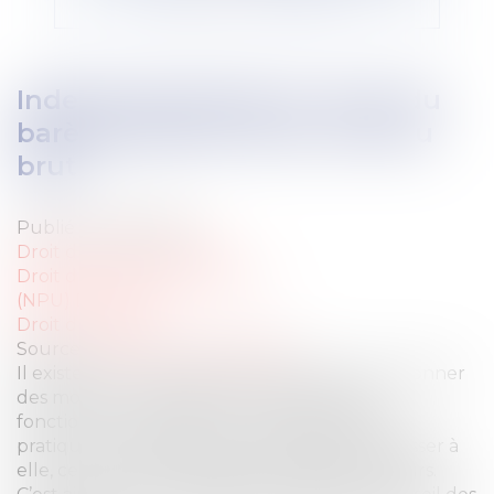
Indemnité allouée en vertu du
barème Macron: brut, c'est du
brut !
Publié le :
16/12/2021
Droit du travail - Salariés
Droit du travail - Employeurs
(NPU) Droit social
Droit du travail
Source :
www.courdecassation.fr
Il existe un mouvement qui, plutôt que de donner
des moyens à la justice lui permettant de
fonctionner normalement, vise à essayer, en
pratique, de dissuader le justiciable de s’adresser à
elle, ce qui est profondément malsain d’ailleurs.