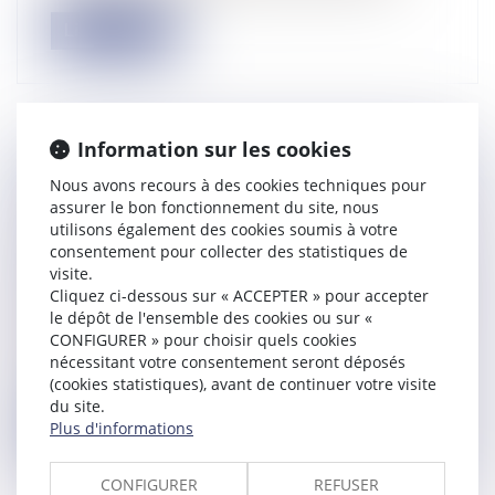
Lire la suite
Information sur les cookies
DEMANDE DE REPRISE DE SOMMES
Nous avons recours à des cookies techniques pour
D’ARGENT : LA NÉCESSAIRE
assurer le bon fonctionnement du site, nous
utilisons également des cookies soumis à votre
QUALIFICATION DE PROPRE DE
consentement pour collecter des statistiques de
L’ÉPOUX À LA DATE DE LA
visite.
DISSOLUTION DE LA COMMUNAUTÉ
Cliquez ci-dessous sur « ACCEPTER » pour accepter
Droit de la famille, des personnes et de leur
le dépôt de l'ensemble des cookies ou sur «
patrimoine
/
Divorce et séparation
CONFIGURER » pour choisir quels cookies
En application de l’article 1467 alinéa 1 du
nécessitant votre consentement seront déposés
(cookies statistiques), avant de continuer votre visite
Code civil, lorsque la communaut...
du site.
Plus d'informations
Lire la suite
CONFIGURER
REFUSER