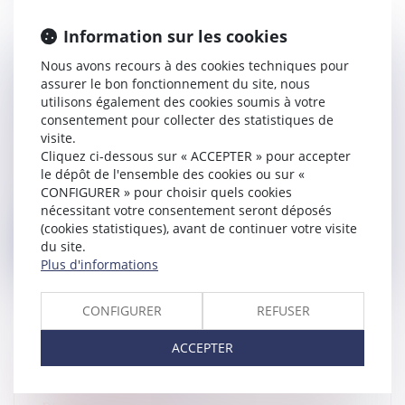
Information sur les cookies
Nous avons recours à des cookies techniques pour
PROPOSITION LOI SIMPLIFICATION
assurer le bon fonctionnement du site, nous
utilisons également des cookies soumis à votre
CHANGEMENT DE NOM D'USAGE ET
consentement pour collecter des statistiques de
DE FAMILLE
visite.
Droit de la famille, des personnes et de leur
Cliquez ci-dessous sur « ACCEPTER » pour accepter
patrimoine
/
Filiation
le dépôt de l'ensemble des cookies ou sur «
Cette proposition de loi simplifie le
CONFIGURER » pour choisir quels cookies
changement de nom de famille, une procé...
nécessitant votre consentement seront déposés
(cookies statistiques), avant de continuer votre visite
Lire la suite
du site.
Plus d'informations
CONFIGURER
REFUSER
ACCEPTER
LE DROIT D’OPTION
Droit du travail - Employeurs
/
Droit de la