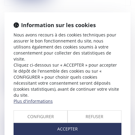
Information sur les cookies
QUAND OPTER POUR LE PAIEMENT
Nous avons recours à des cookies techniques pour
TRIMESTRIEL DES COTISATIONS EN
assurer le bon fonctionnement du site, nous
2025 ?
utilisons également des cookies soumis à votre
consentement pour collecter des statistiques de
Droit du travail - Employeurs
/
Droit de la
visite.
protection sociale
Cliquez ci-dessous sur « ACCEPTER » pour accepter
Les entreprises de moins de 11 salariés
le dépôt de l'ensemble des cookies ou sur «
peuvent opter jusqu'au 31 décembre 20...
CONFIGURER » pour choisir quels cookies
nécessitant votre consentement seront déposés
Lire la suite
(cookies statistiques), avant de continuer votre visite
du site.
Plus d'informations
CONFIGURER
REFUSER
RECONNAISSANCE DES JUGEMENTS
ACCEPTER
ÉTRANGERS : LES LIMITES DE