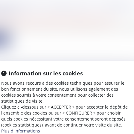
ECTRONIQUE, N’OUBLIEZ PAS LA FORMATI
OIRE
avail - Employeurs
/
Relation collectives au travail
u CSE peut avoir lieu par vote électronique sur le lieu de t
ite
Information sur les cookies
 CALENDRIER DE L'INTERDICTION DE LOCA
Nous avons recours à des cookies techniques pour assurer le
ES THERMIQUES BIENTÔT ADAPTÉ
bon fonctionnement du site, nous utilisons également des
ilier
cookies soumis à votre consentement pour collecter des
discours de politique générale, le Premier ministre, Michel
statistiques de visite.
Cliquez ci-dessous sur « ACCEPTER » pour accepter le dépôt de
ite
l'ensemble des cookies ou sur « CONFIGURER » pour choisir
quels cookies nécessitant votre consentement seront déposés
(cookies statistiques), avant de continuer votre visite du site.
Plus d'informations