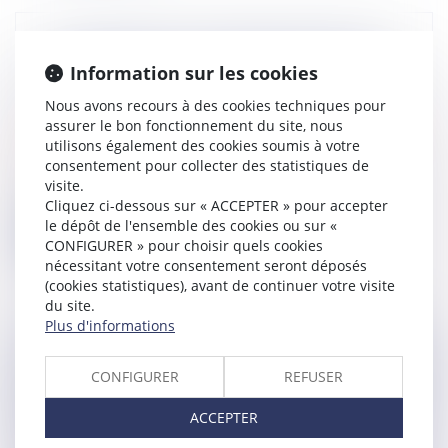
LA FRAUDE À LA COMMUNAUTÉ DE
Information sur les cookies
VIE ENTRAÎNE L’ANNULATION DE LA
DÉCLARATION DE NATIONALITÉ
Nous avons recours à des cookies techniques pour
assurer le bon fonctionnement du site, nous
Droit de la famille, des personnes et de leur
utilisons également des cookies soumis à votre
patrimoine
consentement pour collecter des statistiques de
L’acquisition de la nationalité française par
visite.
mariage exige une communauté de...
Cliquez ci-dessous sur « ACCEPTER » pour accepter
le dépôt de l'ensemble des cookies ou sur «
Lire la suite
CONFIGURER » pour choisir quels cookies
nécessitant votre consentement seront déposés
(cookies statistiques), avant de continuer votre visite
du site.
Plus d'informations
VOUS ÊTES PROPRIÉTAIRE BAILLEUR
CONFIGURER
REFUSER
ET VOUS ENVISAGEZ DES TRAVAUX,
ÊTES-VOUS ÉLIGIBLE AUX
ACCEPTER
SUBVENTIONS DE L’ANAH ?