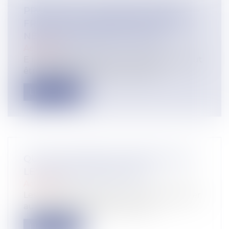
PRESTATION COMPENSATOIRE ET
FRAIS DE SCOLARITÉ DES ENFANTS
NÉS D'UNE SECONDE UNION.
Actualité
E n matière de divorce, l’un des époux peut
être condamné à verser à l’autre...
Lire la suite
QUI DOIT PAYER LES TRAVAUX SUR
LES PARTIES PRIVATIVES?
Actualité
Les copropriétaires sont tenus de participer
aux charges relatives à la conse...
Lire la suite