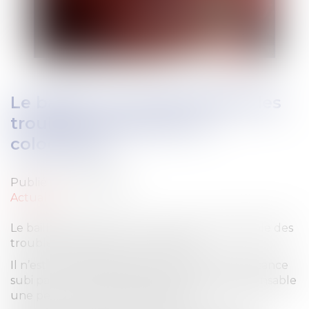
Le bailleur est responsable des
troubles causés par un
colocataire.
Publié le :
03/01/2019
Actualité
Le bailleur peut être tenu comme responsable des
troubles causé par un colocataire.
Il n’est pas responsable d’un trouble de jouissance
subi par un de ses locataires dont serait responsable
une personne qui ne le serait pas.