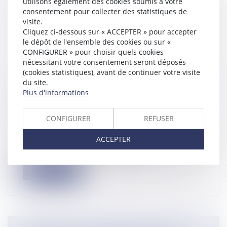
utilisons également des cookies soumis à votre
consentement pour collecter des statistiques de
visite.
Cliquez ci-dessous sur « ACCEPTER » pour accepter
le dépôt de l'ensemble des cookies ou sur «
CONFIGURER » pour choisir quels cookies
nécessitant votre consentement seront déposés
(cookies statistiques), avant de continuer votre visite
du site.
QUI PAIE LA TAXE D'HABITATION DE
Plus d'informations
L'IMMEUBLE INDIVIS OCCUPÉ PAR
L'EX-ÉPOUSE?
CONFIGURER
REFUSER
Actualité
ACCEPTER
Après le divorce prononcé vient le temps du
partage des biens indivis entre l...
Lire la suite