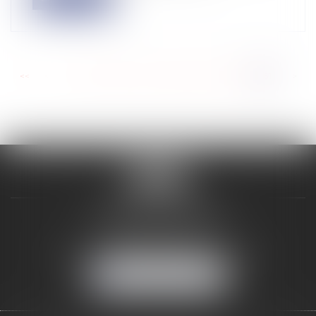
<<
<
...
275
276
277
278
279
280
281
>
>>
VALON & PONTIER
12 Rue Edmond Rostand
13178 MARSEILLE
Tél :
04 91 33 05 02
-
Fax : 04 91 33 50 01
NOUS LOCALISER