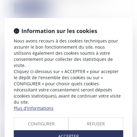
Lire la suite
Information sur les cookies
Nous avons recours à des cookies techniques pour
assurer le bon fonctionnement du site, nous
LOCATION MEUBLÉE TOURISTIQUE :
utilisons également des cookies soumis à votre
DES REBONDISSEMENTS QUI N’EN
consentement pour collecter des statistiques de
FINISSENT PAS D’ÉTONNER !
visite.
Droit immobilier
/
Droit de la propriété
Cliquez ci-dessous sur « ACCEPTER » pour accepter
On rappellera à titre liminaire que la loi de
le dépôt de l'ensemble des cookies ou sur «
CONFIGURER » pour choisir quels cookies
finances pour 2024 a modifié en...
nécessitant votre consentement seront déposés
(cookies statistiques), avant de continuer votre visite
Lire la suite
du site.
Plus d'informations
CONFIGURER
REFUSER
ACCEPTER
PSE : LA CONTESTATION DU MOTIF